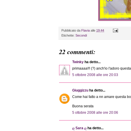
Pubblicato da
Flavia
alle
19:44
Etichette:
Secondi
22 commenti:
Twinky
ha detto...
primaaaa!!! (?) anch'io l'adoro questa b
5 ottobre 2008 alle ore 20:03
Giuggizzu
ha detto...
Come hai fatto a nn amare questa bont
Buona serata
5 ottobre 2008 alle ore 20:06
ღ Sara ღ
ha detto...