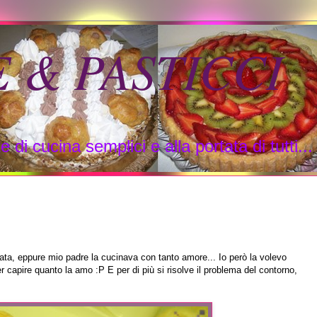
E & PASTICCI
e di cucina semplici e alla portata di tutti...
tata, eppure mio padre la cucinava con tanto amore... Io però la volevo
 capire quanto la amo :P E per di più si risolve il problema del contorno,