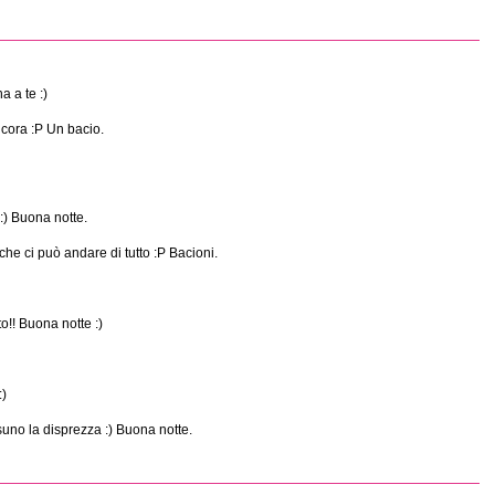
a a te :)
ncora :P Un bacio.
:) Buona notte.
è che ci può andare di tutto :P Bacioni.
to!! Buona notte :)
:)
suno la disprezza :) Buona notte.