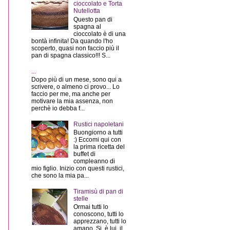
cioccolato e Torta
Nutellotta
Questo pan di
spagna al
cioccolato è di una
bontà infinita! Da quando l'ho
scoperto, quasi non faccio più il
pan di spagna classico!!! S...
...
Dopo più di un mese, sono qui a
scrivere, o almeno ci provo... Lo
faccio per me, ma anche per
motivare la mia assenza, non
perchè io debba f...
Rustici napoletani
Buongiorno a tutti
:) Eccomi qui con
la prima ricetta del
buffet di
compleanno di
mio figlio. Inizio con questi rustici,
che sono la mia pa...
Tiramisù di pan di
stelle
Ormai tutti lo
conoscono, tutti lo
apprezzano, tutti lo
amano. Si, è lui, il