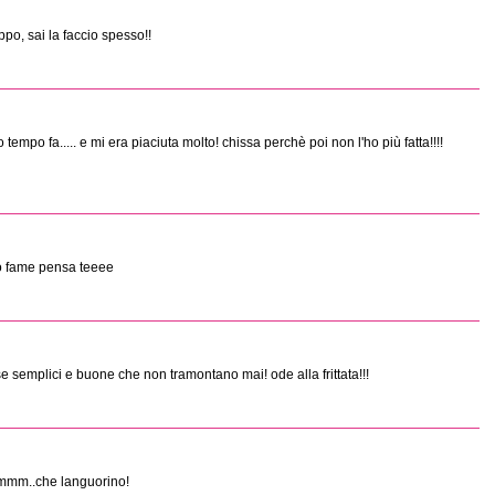
oppo, sai la faccio spesso!!
 tempo fa..... e mi era piaciuta molto! chissa perchè poi non l'ho più fatta!!!!
ho fame pensa teeee
ose semplici e buone che non tramontano mai! ode alla frittata!!!
..mmm..che languorino!