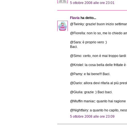
5 ottobre 2008 alle ore 23:01
Flavia
ha detto...
@Twinky: grazie! buon inizio settiman
@Fiorella: non lo so, me lo chiedo a
@Sara: è proprio vero :)
Baci.
@Simo: certo, non è mai troppo tardi 
@Kristel: la cosa bella delle frittate 
@Pamy: e fai bene!!! Baci.
@Dario: allora devi rifarla al più pres
@Giulia: grazie :) Baci baci.
@Muffin maniac: quanto hai ragione 
@Nightfairy: a quanto ho capito, nes
5 ottobre 2008 alle ore 23:09