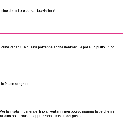
ttine che mi ero persa...bravissima!
alcune varianti...e questa pottrebbe anche rientrarci...e poi è un piatto unico
le fritatte spagnole!
 la frittata in generale: fino ai vent'anni non potevo mangiarla perchè mi
l'altro ho iniziato ad apprezzarla... misteri del gusto!