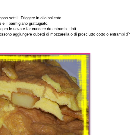
ppo sottili. Friggere in olio bollente.
e e il parmigiano grattugiato.
pra le uova e far cuocere da entrambi i lati.
ssono aggiungere cubetti di mozzarella o di prosciutto cotto o entrambi :P