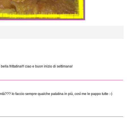
ella frittatina!!! ciao e buon inizio di settimana!
à??? Io faccio sempre qualche patatina in più, così me le pappo tutte :-)