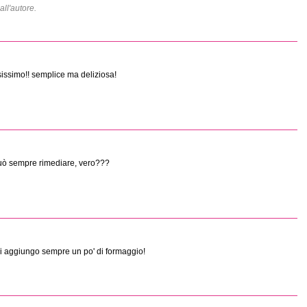
ll'autore.
sissimo!! semplice ma deliziosa!
 può sempre rimediare, vero???
o ci aggiungo sempre un po' di formaggio!